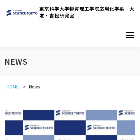
コ
東京科学大学物質理工学院応用化学系 大
ン
友・吉松研究室
テ
ン
メニュ
ツ
へ
ス
HOME
RESEARCH OVERVIEW
NEWS
NEWS
キ
ッ
プ
MEMBER
PUBLICATIONS
HOME
News
EXPERIMENTAL EQUIPMENTS
LINK
ENGLISH