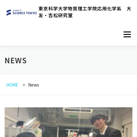
コ
東京科学大学物質理工学院応用化学系 大
ン
友・吉松研究室
テ
ン
メニュ
ツ
へ
ス
HOME
RESEARCH OVERVIEW
NEWS
NEWS
キ
ッ
プ
MEMBER
PUBLICATIONS
HOME
News
EXPERIMENTAL EQUIPMENTS
LINK
ENGLISH