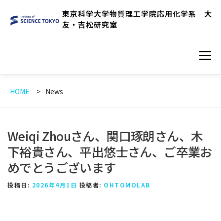
コ
東京科学大学物質理工学院応用化学系 大
ン
友・吉松研究室
テ
ン
メニュ
ツ
へ
ス
HOME
News
HOME
RESEARCH OVERVIEW
NEWS
キ
ッ
プ
MEMBER
PUBLICATIONS
Weiqi Zhouさん、関口琢朗さん、木
下裕貴さん、平出悠士さん、ご卒業お
めでとうございます
EXPERIMENTAL EQUIPMENTS
LINK
ENGLISH
投稿日:
2026年4月1日
投稿者:
OHTOMOLAB