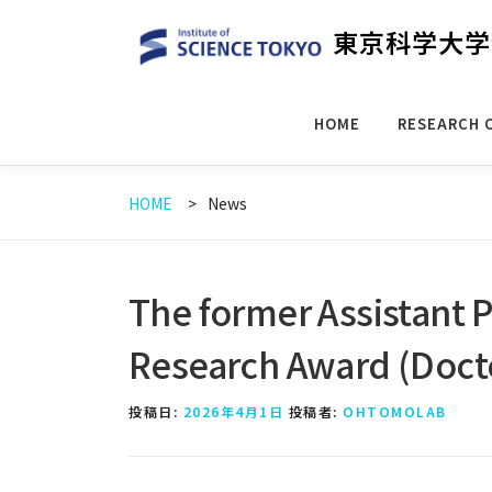
コ
東京科学大学
ン
テ
ン
HOME
RESEARCH 
ツ
へ
ス
HOME
News
キ
ッ
プ
The former Assistant P
Research Award (Doctor
投稿日:
2026年4月1日
投稿者:
OHTOMOLAB