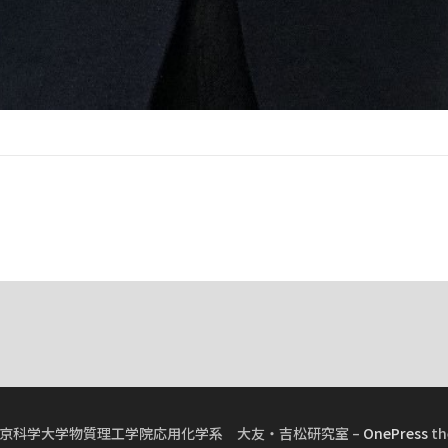
2026 東京科学大学物質理工学院応用化学系 大友・吉松研究室
–
OnePress
th