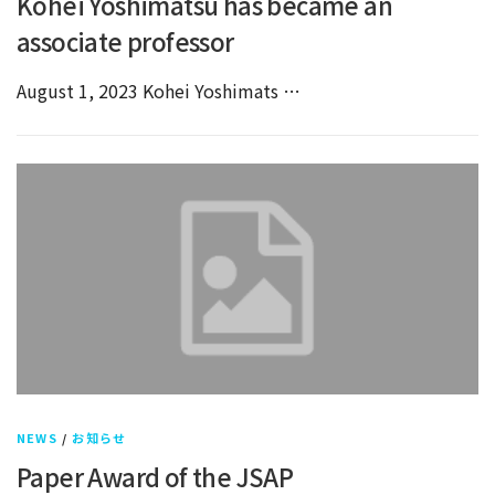
Kohei Yoshimatsu has became an
associate professor
August 1, 2023 Kohei Yoshimats …
NEWS
/
お知らせ
Paper Award of the JSAP