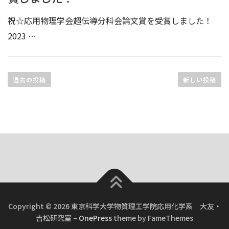
祝☆応用物理学会超伝導分科会論文賞を受賞しました！
2023 …
投
稿
過去の投稿
新しい投稿
ナ
ビ
ゲ
ー
シ
ョ
ン
Copyright © 2026 東京科学大学物質理工学院応用化学系 大友・
吉松研究室
–
OnePress
theme by FameThemes