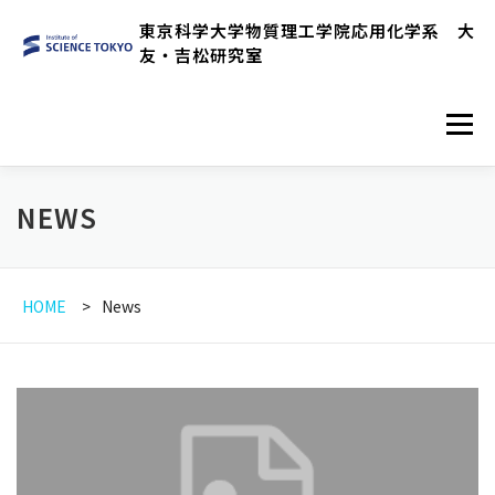
コ
東京科学大学物質理工学院応用化学系 大
ン
友・吉松研究室
テ
ン
メニュ
ツ
へ
ス
HOME
RESEARCH OVERVIEW
NEWS
NEWS
キ
ッ
プ
MEMBER
PUBLICATIONS
HOME
News
EXPERIMENTAL EQUIPMENTS
LINK
ENGLISH